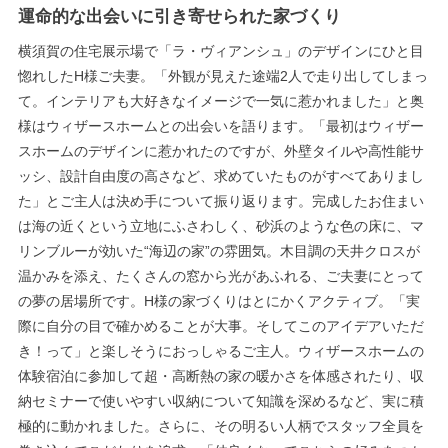
運命的な出会いに引き寄せられた家づくり
横須賀の住宅展示場で「ラ・ヴィアンシュ」のデザインにひと目
惚れしたH様ご夫妻。「外観が見えた途端2人で走り出してしまっ
て。インテリアも大好きなイメージで一気に惹かれました」と奥
様はウィザースホームとの出会いを語ります。「最初はウィザー
スホームのデザインに惹かれたのですが、外壁タイルや高性能サ
ッシ、設計自由度の高さなど、求めていたものがすべてありまし
た」とご主人は決め手について振り返ります。完成したお住まい
は海の近くという立地にふさわしく、砂浜のような色の床に、マ
リンブルーが効いた“海辺の家”の雰囲気。木目調の天井クロスが
温かみを添え、たくさんの窓から光があふれる、ご夫妻にとって
の夢の居場所です。H様の家づくりはとにかくアクティブ。「実
際に自分の目で確かめることが大事。そしてこのアイデアいただ
き！って」と楽しそうにおっしゃるご主人。ウィザースホームの
体験宿泊に参加して超・高断熱の家の暖かさを体感されたり、収
納セミナーで使いやすい収納について知識を深めるなど、実に積
極的に動かれました。さらに、その明るい人柄でスタッフ全員を