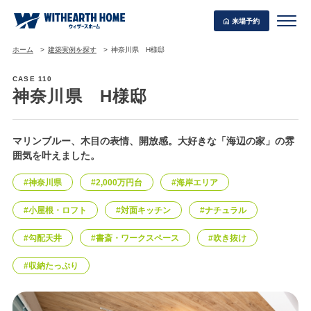
来場予約
ホーム
建築実例を探す
神奈川県 H様邸
CASE 110
神奈川県 H様邸
WITHEARTH HOME の BEST PLAN
マリンブルー、木目の表情、開放感。大好きな「海辺の家」の雰
囲気を叶えました。
#神奈川県
#2,000万円台
#海岸エリア
#小屋根・ロフト
#対面キッチン
#ナチュラル
#勾配天井
#書斎・ワークスペース
#吹き抜け
#収納たっぷり