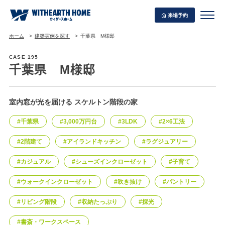
来場予約
ホーム
建築実例を探す
千葉県 M様邸
CASE 195
千葉県 M様邸
WITHEARTH HOME の BEST PLAN
室内窓が光を届ける スケルトン階段の家
#千葉県
#3,000万円台
#3LDK
#2×6工法
#2階建て
#アイランドキッチン
#ラグジュアリー
#カジュアル
#シューズインクローゼット
#子育て
#ウォークインクローゼット
#吹き抜け
#パントリー
#リビング階段
#収納たっぷり
#採光
#書斎・ワークスペース