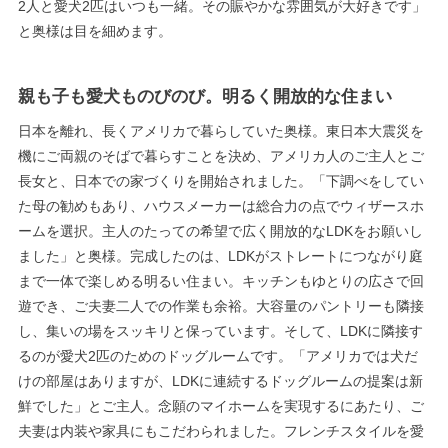
2人と愛犬2匹はいつも一緒。その賑やかな雰囲気が大好きです」
と奥様は目を細めます。
親も子も愛犬ものびのび。明るく開放的な住まい
日本を離れ、長くアメリカで暮らしていた奥様。東日本大震災を
機にご両親のそばで暮らすことを決め、アメリカ人のご主人とご
長女と、日本での家づくりを開始されました。「下調べをしてい
た母の勧めもあり、ハウスメーカーは総合力の点でウィザースホ
ームを選択。主人のたっての希望で広く開放的なLDKをお願いし
ました」と奥様。完成したのは、LDKがストレートにつながり庭
まで一体で楽しめる明るい住まい。キッチンもゆとりの広さで回
遊でき、ご夫妻二人での作業も余裕。大容量のパントリーも隣接
し、集いの場をスッキリと保っています。そして、LDKに隣接す
るのが愛犬2匹のためのドッグルームです。「アメリカでは犬だ
けの部屋はありますが、LDKに連続するドッグルームの提案は新
鮮でした」とご主人。念願のマイホームを実現するにあたり、ご
夫妻は内装や家具にもこだわられました。フレンチスタイルを愛