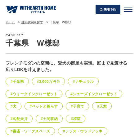
来場予約
ホーム
建築実例を探す
千葉県 W様邸
CASE 117
千葉県 W様邸
WITHEARTH HOME の BEST PLAN
フレンチモダンの空間に、愛犬の部屋も実現。庭まで見渡せる
広々LDKを叶えました。
#千葉県
#3,000万円台
#ナチュラル
#ウォークインクローゼット
#シューズインクローゼット
#犬
#ペットと暮らす
#子育て
#天窓
#勾配天井
#土間収納
#和室
#書斎・ワークスペース
#テラス・ウッドデッキ