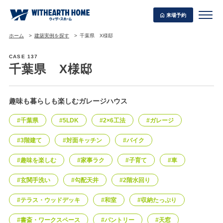
来場予約
ホーム
建築実例を探す
千葉県 X様邸
CASE 137
千葉県 X様邸
WITHEARTH HOME の BEST PLAN
趣味も暮らしも楽しむガレージハウス
#千葉県
#5LDK
#2×6工法
#ガレージ
#3階建て
#対面キッチン
#バイク
#趣味を楽しむ
#家事ラク
#子育て
#車
#玄関手洗い
#勾配天井
#2階水回り
#テラス・ウッドデッキ
#和室
#収納たっぷり
#書斎・ワークスペース
#パントリー
#天窓