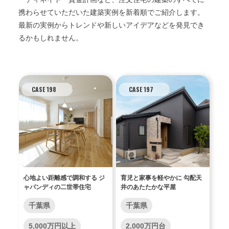
携わらせていただいた建築実例を新着順でご紹介します。
最新の実例からトレンドや新しいアイデアなどを発見でき
るかもしれません。
CASE 198
CASE 197
心地よい距離感で調和する ジ
育児と家事を軽やかに 勾配天
ャパンディの二世帯住宅
井のあたたかな平屋
千葉県
千葉県
5,000万円以上
2,000万円台