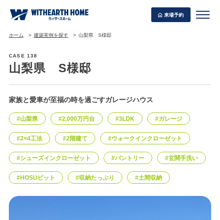
来場予約
ホーム
建築実例を探す
山梨県 S様邸
CASE 138
山梨県 S様邸
WITHEARTH HOME の BEST PLAN
家族と愛車が至福の時を過ごすガレージハウス
#山梨県
#2,000万円台
#3LDK
#ガレージ
#2×4工法
#2階建て
#ウォークインクローゼット
#シューズインクローゼット
#パントリー
#玄関手洗い
#HOSUピット
#収納たっぷり
#土間収納