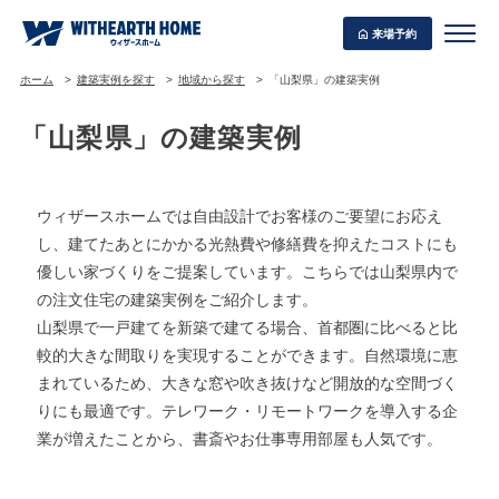
来場予約
ホーム
建築実例を探す
地域から探す
「山梨県」の建築実例
「山梨県」の建築実例
WITHEARTH HOME の BEST PLAN
ウィザースホームでは自由設計でお客様のご要望にお応え
し、建てたあとにかかる光熱費や修繕費を抑えたコストにも
優しい家づくりをご提案しています。こちらでは山梨県内で
の注文住宅の建築実例をご紹介します。
山梨県で一戸建てを新築で建てる場合、首都圏に比べると比
較的大きな間取りを実現することができます。自然環境に恵
まれているため、大きな窓や吹き抜けなど開放的な空間づく
りにも最適です。テレワーク・リモートワークを導入する企
業が増えたことから、書斎やお仕事専用部屋も人気です。