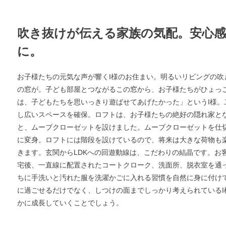
吹き抜けが伝える家族の気配。安心
に。
お子様たちの元気な声が響くI様のお住まい。明るいリビングの吹
の窓が。子ども部屋とつながるこの窓から、お子様たちがひょっ
は、子どもたちを思いっきり遊ばせてあげたかった」というI様。
し広いスペースを確保。ロフトは、お子様たちの絶好の隠れ家と
と、ムーブクローゼットを設けました。ムーブクローゼットを仕
に変身。ロフトには階段を設けているので、将来は大きな荷物も
きます。玄関からLDKへの回遊動線は、こだわりの結晶です。お
宅後、一直線に配置されたコートクローク、洗面所、脱衣室を通っ
ちに手洗いと汚れた服を洗濯かごに入れる習慣を自然に身に付け
に過ごせるだけでなく、しつけの面までしっかり考えられているI
かに成長していくことでしょう。