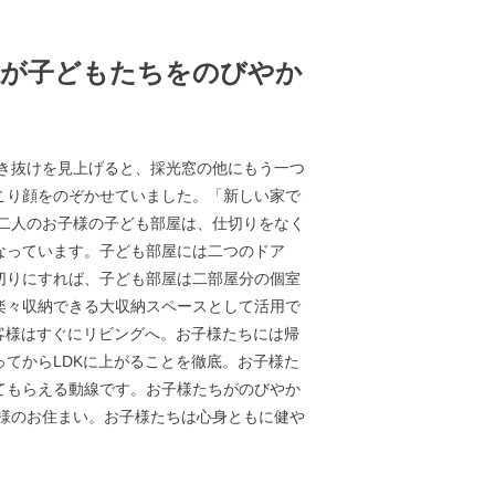
感が子どもたちをのびやか
き抜けを見上げると、採光窓の他にもう一つ
こり顔をのぞかせていました。「新しい家で
二人のお子様の子ども部屋は、仕切りをなく
なっています。子ども部屋には二つのドア
切りにすれば、子ども部屋は二部屋分の個室
楽々収納できる大収納スペースとして活用で
客様はすぐにリビングへ。お子様たちには帰
てからLDKに上がることを徹底。お子様た
てもらえる動線です。お子様たちがのびやか
様のお住まい。お子様たちは心身ともに健や