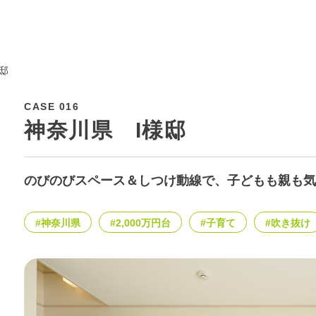
邸
CASE 016
神奈川県 I様邸
のびのびスペース＆しつけ動線で、子どもも親も気
#神奈川県
#2,000万円台
#子育て
#吹き抜け