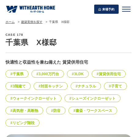
来場予約
ホーム
建築実例を探す
千葉県 X様邸
CASE 178
千葉県 X様邸
WITHEARTH HOME の BEST PLAN
快適性と収益性を兼ね備えた 賃貸併用住宅
#千葉県
#3,000万円台
#3LDK
#賃貸併用住宅
#3階建て
#対面キッチン
#ナチュラル
#子育て
#ウォークインクローゼット
#シューズインクローゼット
#高気密・高断熱
#防音
#書斎・ワークスペース
#リビング階段