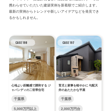
携わらせていただいた建築実例を新着順でご紹介します。
最新の実例からトレンドや新しいアイデアなどを発見でき
るかもしれません。
CASE 198
CASE 197
心地よい距離感で調和する ジ
育児と家事を軽やかに 勾配天
ャパンディの二世帯住宅
井のあたたかな平屋
千葉県
千葉県
5,000万円以上
2,000万円台