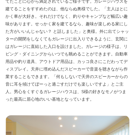
てたことに心から満足されているご様子です。ガレージハウスを
建てることをすすめたのは、他ならぬ奥様でした。「主人はとに
かく車が大好き。それだけでなく、釣りやキャンプなど幅広い趣
味があります。せっかく家を建てるなら、趣味が楽しめる家にし
た方がいいんじゃない？ と話しました」と奥様。外に出てシャッ
ターの開閉をしなくてもガレージに出入りできるように、玄関に
はガレージに直結した入口を設けました。ガレージの様子は、リ
ビング・ダイニングからいつでも眺めることができます。自動車
用品や釣り道具、アウトドア用品は、カッコ良さにこだわってデ
ィスプレイ。天井に埋め込んだスピーカーで音楽を聴きながら作
業することもできます。「何もしないで天井のスピーカーからの
音に耳を傾けてぼーっと過ごすだけでも楽しいですよ」とご主
人。男心をくすぐるガレージハウスは、S様の好きなモノがつま
った最高に居心地のいい基地となっています。