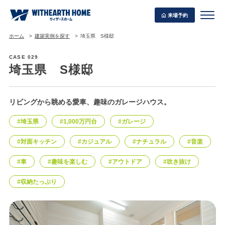
来場予約
ホーム
建築実例を探す
埼玉県 S様邸
CASE 029
埼玉県 S様邸
WITHEARTH HOME の BEST PLAN
リビングから眺める愛車、趣味のガレージハウス。
#埼玉県
#1,000万円台
#ガレージ
#対面キッチン
#カジュアル
#ナチュラル
#音楽
#車
#趣味を楽しむ
#アウトドア
#吹き抜け
#収納たっぷり