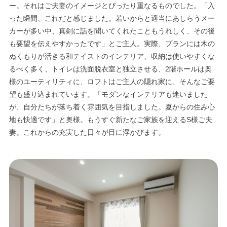
ー。それはご夫妻のイメージとぴったり重なるものでした。「入
った瞬間、これだと感じました。若いからと適当にあしらうメー
カーが多い中、真剣に話を聞いてくれたこともうれしく、その後
も要望を伝えやすかったです」とご主人。実際、プランには木の
ぬくもりが活きる和テイストのインテリア、収納は使いやすくな
るべく多く、トイレは洗面脱衣室と独立させる、2階ホールは奥
様のユーティリティに、ロフトはご主人の隠れ家に、そんなご要
望も盛り込まれています。「モダンなインテリアも迷いました
が、自分たちが落ち着く雰囲気を目指しました。夏からの住み心
地も快適です」と奥様。もうすぐ新たなご家族を迎えるS様ご夫
妻。これからの充実した日々が目に浮かびます。