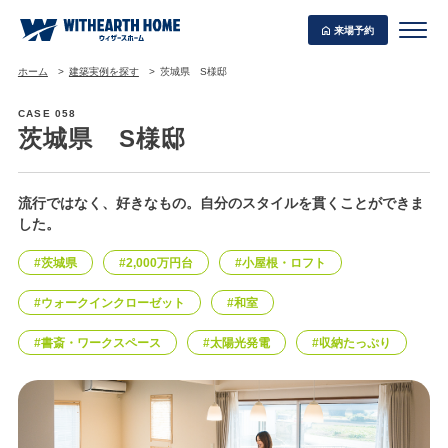
来場予約
ホーム
建築実例を探す
茨城県 S様邸
CASE 058
茨城県 S様邸
WITHEARTH HOME の BEST PLAN
流行ではなく、好きなもの。自分のスタイルを貫くことができま
した。
#茨城県
#2,000万円台
#小屋根・ロフト
#ウォークインクローゼット
#和室
#書斎・ワークスペース
#太陽光発電
#収納たっぷり