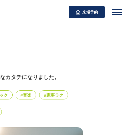
来場予約
なカタチになりました。
シック
#音楽
#家事ラク