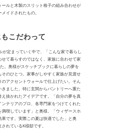
ォールと木製のスリット格子の組み合わせが
ーメイドされたもの。
にもこだわって
ルが定まっていく中で、「こんな家で暮らし
わせて暮らすのではなく、家族に合わせて家
した。奥様がスケッチブックに暮らしの夢を
もそのひとつ。家事がしやすく家族が見渡せ
りのアクセントウォールで仕上げたい。そん
いきました。特に玄関からパントリーへ重た
考え抜かれたアイデアです。「自分の夢を真
インテリアのプロ、各専門家をつけてくれた
を満喫しています」と奥様。「ウィザースホ
結果です。実際この夏は快適でした」と奥
立されているK様邸です。