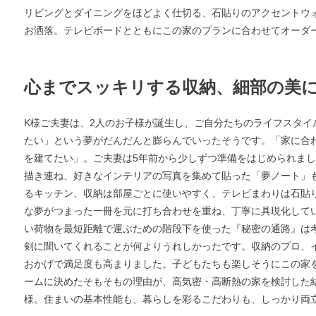
リビングとダイニングをほどよく仕切る、石貼りのアクセントウ
お洒落。テレビボードとともにこの家のプランに合わせてオーダ
心までスッキリする収納、細部の美
K様ご夫妻は、2人のお子様が誕生し、ご自分たちのライフスタイ
たい」という夢がだんだんと膨らんでいったそうです。「家に合
を建てたい」。ご夫妻は5年前から少しずつ準備をはじめられま
描き連ね、好きなインテリアの写真を集めて貼った「夢ノート」
るキッチン、収納は部屋ごとに使いやすく、テレビまわりは石貼
な夢がつまった一冊を元に打ち合わせを重ね、丁寧に具現化して
い荷物を最短距離で運ぶための階段下を使った『秘密の通路』は
剣に聞いてくれることが何よりうれしかったです。収納のプロ、
おかげで満足度も高まりました。子どもたちも楽しそうにこの家
ームに決めたそもそもの理由が、高気密・高断熱の家を検討した
様。住まいの基本性能も、暮らしを彩るこだわりも、しっかり両