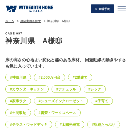
来場予約
ホーム
建築実例を探す
神奈川県 A様邸
CASE 097
神奈川県 A様邸
WITHEARTH HOME の BEST PLAN
床の高さの心地よい変化と趣のある床材。 回遊動線の動きやすさ
も気に入っています。
#神奈川県
#2,000万円台
#2階建て
#カウンターキッチン
#ナチュラル
#シック
#家事ラク
#シューズインクローゼット
#子育て
#土間収納
#書斎・ワークスペース
#テラス・ウッドデッキ
#太陽光発電
#収納たっぷり