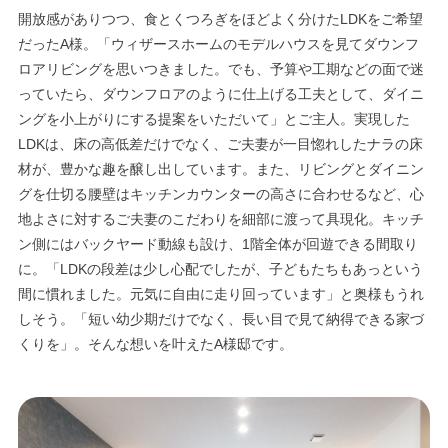
開放感がありつつ、食とくつろぎをほどよく分けたLDKをご希望
だったA様。「ウィザースホームのモデルハウスを見てダウンフ
ロアリビングを思いつきました。でも、予算や工期などの面で迷
っていたら、ダウンフロアのように仕上げる工夫として、ダイニ
ングを小上がりにする提案をいただいて」とご主人。実現した
LDKは、床の高低差だけでなく、ご夫妻が一目惚れしたナラの床
材が、豊かな趣を醸し出しています。また、リビングとダイニン
グを仕切る腰壁はキッチンカウンターの高さに合わせるなど、心
地よさに対するご夫妻のこだわりを細部に渡って具現化。キッチ
ン側にはバックヤード動線も設け、1階全体が回遊できる間取り
に。「LDKの段差は少し心配でしたが、子どもたちもあっという
間に慣れました。元気に自由に走り回っています」と奥様もうれ
しそう。「短い幼少期だけでなく、長い目で見て納得できる家づ
くりを」。そんな想いを叶えたA様邸です。