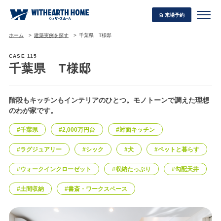
来場予約
ホーム
建築実例を探す
千葉県 T様邸
CASE 115
千葉県 T様邸
WITHEARTH HOME の BEST PLAN
階段もキッチンもインテリアのひとつ。モノトーンで調えた理想
のわが家です。
#千葉県
#2,000万円台
#対面キッチン
#ラグジュアリー
#シック
#犬
#ペットと暮らす
#ウォークインクローゼット
#収納たっぷり
#勾配天井
#土間収納
#書斎・ワークスペース