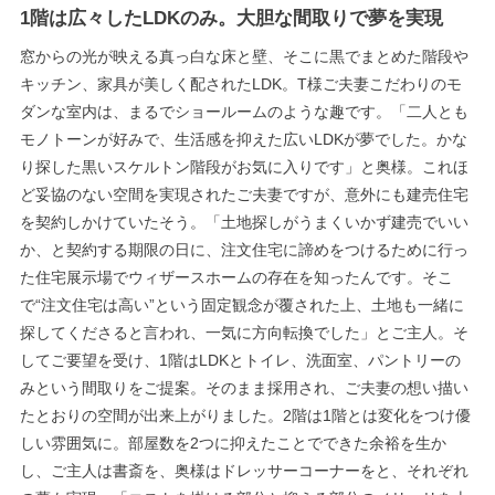
1階は広々したLDKのみ。大胆な間取りで夢を実現
窓からの光が映える真っ白な床と壁、そこに黒でまとめた階段や
キッチン、家具が美しく配されたLDK。T様ご夫妻こだわりのモ
ダンな室内は、まるでショールームのような趣です。「二人とも
モノトーンが好みで、生活感を抑えた広いLDKが夢でした。かな
り探した黒いスケルトン階段がお気に入りです」と奥様。これほ
ど妥協のない空間を実現されたご夫妻ですが、意外にも建売住宅
を契約しかけていたそう。「土地探しがうまくいかず建売でいい
か、と契約する期限の日に、注文住宅に諦めをつけるために行っ
た住宅展示場でウィザースホームの存在を知ったんです。そこ
で“注文住宅は高い”という固定観念が覆された上、土地も一緒に
探してくださると言われ、一気に方向転換でした」とご主人。そ
してご要望を受け、1階はLDKとトイレ、洗面室、パントリーの
みという間取りをご提案。そのまま採用され、ご夫妻の想い描い
たとおりの空間が出来上がりました。2階は1階とは変化をつけ優
しい雰囲気に。部屋数を2つに抑えたことでできた余裕を生か
し、ご主人は書斎を、奥様はドレッサーコーナーをと、それぞれ