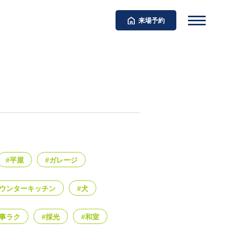
来場予約
#平屋
#ガレージ
カウンターキッチン
#犬
家事ラク
#採光
#和室