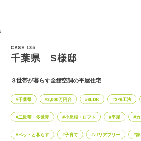
邸
CASE 135
千葉県 S様邸
３世帯が暮らす全館空調の平屋住宅
#千葉県
#3,000万円台
#6LDK
#2×6工法
#二世帯・多世帯
#小屋根・ロフト
#平屋
#
#ペットと暮らす
#子育て
#バリアフリー
#