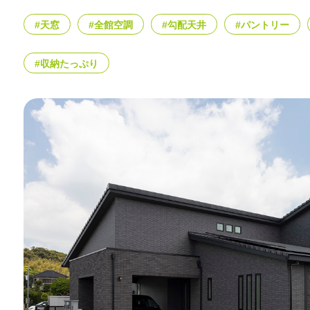
#天窓
#全館空調
#勾配天井
#パントリー
#収納たっぷり