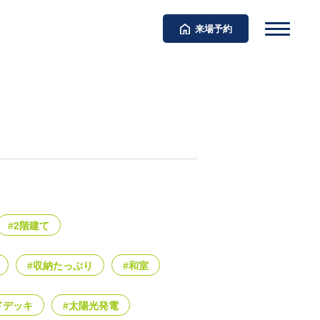
来場予約
#2階建て
#収納たっぷり
#和室
ドデッキ
#太陽光発電