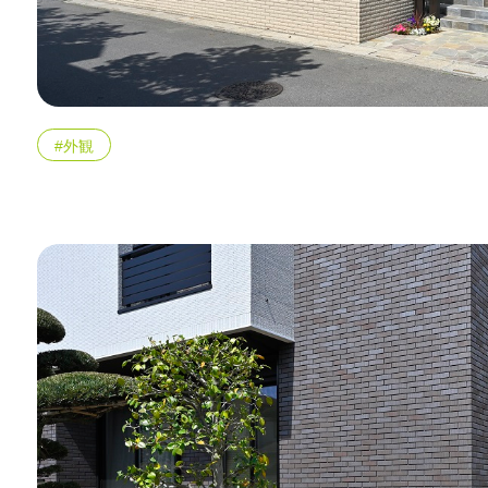
#外観
WITHEARTH HOME の BEST PLA