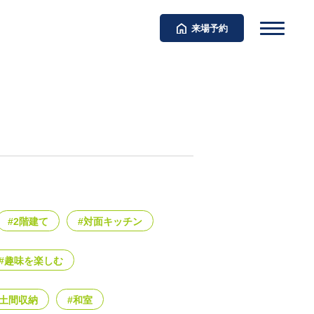
来場予約
#2階建て
#対面キッチン
#趣味を楽しむ
#土間収納
#和室