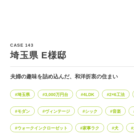
CASE 143
埼玉県 E様邸
夫婦の趣味を詰め込んだ、和洋折衷の住まい
#埼玉県
#3,000万円台
#4LDK
#2×6工法
#モダン
#ヴィンテージ
#シック
#音楽
#ウォークインクローゼット
#家事ラク
#犬