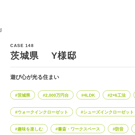
邸
CASE 148
茨城県 Y様邸
遊び心が光る住まい
#茨城県
#2,000万円台
#4LDK
#2×6工法
#ウォークインクローゼット
#シューズインクローゼット
#趣味を楽しむ
#書斎・ワークスペース
#防音