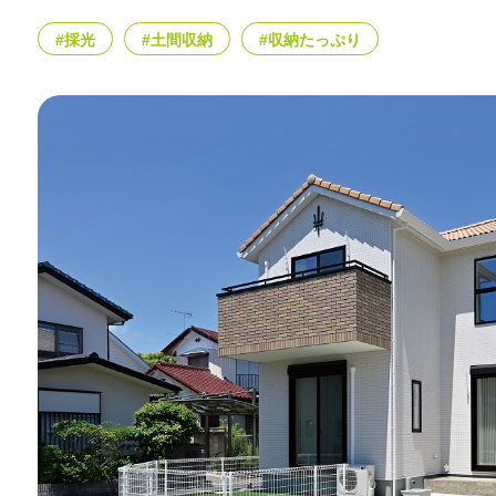
#採光
#土間収納
#収納たっぷり