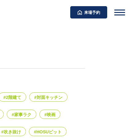
来場予約
#2階建て
#対面キッチン
#家事ラク
#映画
#吹き抜け
#HOSUピット