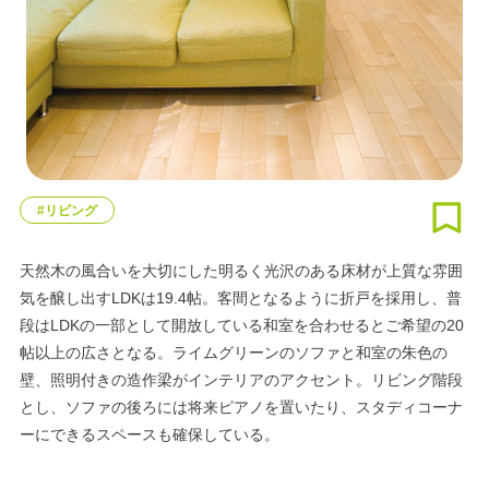
#リビング
天然木の風合いを大切にした明るく光沢のある床材が上質な雰囲
気を醸し出すLDKは19.4帖。客間となるように折戸を採用し、普
段はLDKの一部として開放している和室を合わせるとご希望の20
帖以上の広さとなる。ライムグリーンのソファと和室の朱色の
壁、照明付きの造作梁がインテリアのアクセント。リビング階段
とし、ソファの後ろには将来ピアノを置いたり、スタディコーナ
ーにできるスペースも確保している。