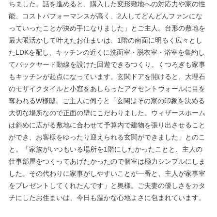
ちました。話を進めると、購入した変形敷地への対応力や家の性
能、コストパフォーマンスが高く、2人してどんどんファンにな
っていったことが決め手になりました」とご主人。台形の敷地を
最大限活かして叶えたお住まいは、1階の南面に明るく広々とし
たLDKを配し、キッチンの近くに洗面室・脱衣室・浴室を集約し
てバックヤード動線を設けた回遊できるつくり。くつろぎも家事
もキッチンが起点になっています。玄関ドアを開けると、大理石
のモザイクタイルと小窓をあしらったアクセントウォールに目を
奪われるW様邸。ご主人に伺うと「玄関はその家の印象を決める
大切な場所なので正面の壁にこだわりました。ウィザースホーム
は斜めに広がる敷地に合わせて予算内で建物を張り出させること
ができ、お客様をゆったり迎えられる玄関ができました」とのこ
と。「家族がいつもいる場所を1階にしたかったことと、主人の
仕事部屋をつくってあげたかったので個室は極力シンプルにしま
した。その代わりに家事がしやすいことが一番と、主人が家事室
をプレゼントしてくれたんです」と奥様。ご夫妻の優しさをカタ
チにしたお住まいは、今日も温かな心地よさに包まれています。