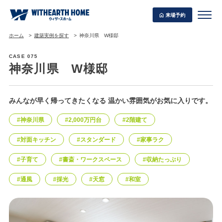
来場予約
ホーム
建築実例を探す
神奈川県 W様邸
CASE 075
神奈川県 W様邸
WITHEARTH HOME の BEST PLAN
みんなが早く帰ってきたくなる 温かい雰囲気がお気に入りです。
#神奈川県
#2,000万円台
#2階建て
#対面キッチン
#スタンダード
#家事ラク
#子育て
#書斎・ワークスペース
#収納たっぷり
#通風
#採光
#天窓
#和室