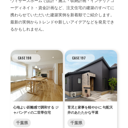
ウィザースホームで設計・施工・収納計画・インテリアコ
ーディネイト・資金計画など、注文住宅の建築のすべてに
携わらせていただいた建築実例を新着順でご紹介します。
最新の実例からトレンドや新しいアイデアなどを発見でき
るかもしれません。
CASE 198
CASE 197
心地よい距離感で調和する ジ
育児と家事を軽やかに 勾配天
ャパンディの二世帯住宅
井のあたたかな平屋
千葉県
千葉県