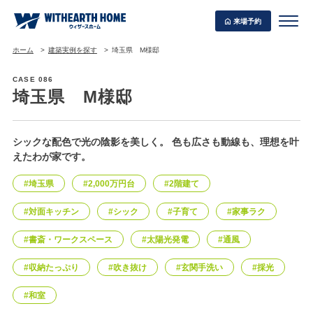
来場予約
ホーム
建築実例を探す
埼玉県 M様邸
CASE 086
埼玉県 M様邸
WITHEARTH HOME の BEST PLAN
シックな配色で光の陰影を美しく。 色も広さも動線も、理想を叶
えたわが家です。
#埼玉県
#2,000万円台
#2階建て
#対面キッチン
#シック
#子育て
#家事ラク
#書斎・ワークスペース
#太陽光発電
#通風
#収納たっぷり
#吹き抜け
#玄関手洗い
#採光
#和室