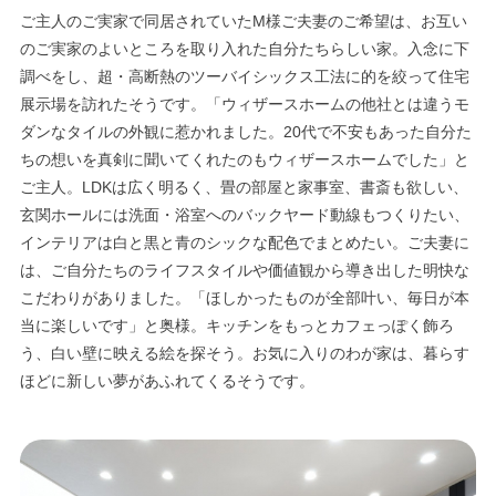
ご主人のご実家で同居されていたM様ご夫妻のご希望は、お互い
のご実家のよいところを取り入れた自分たちらしい家。入念に下
調べをし、超・高断熱のツーバイシックス工法に的を絞って住宅
展示場を訪れたそうです。「ウィザースホームの他社とは違うモ
ダンなタイルの外観に惹かれました。20代で不安もあった自分た
ちの想いを真剣に聞いてくれたのもウィザースホームでした」と
ご主人。LDKは広く明るく、畳の部屋と家事室、書斎も欲しい、
玄関ホールには洗面・浴室へのバックヤード動線もつくりたい、
インテリアは白と黒と青のシックな配色でまとめたい。ご夫妻に
は、ご自分たちのライフスタイルや価値観から導き出した明快な
こだわりがありました。「ほしかったものが全部叶い、毎日が本
当に楽しいです」と奥様。キッチンをもっとカフェっぽく飾ろ
う、白い壁に映える絵を探そう。お気に入りのわが家は、暮らす
ほどに新しい夢があふれてくるそうです。