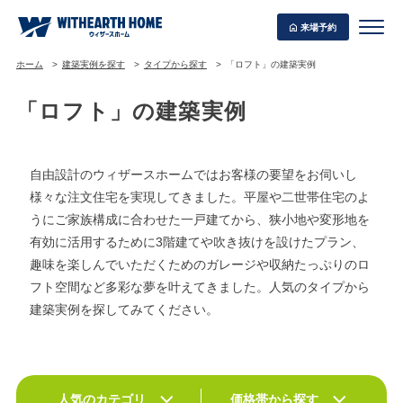
来場予約
ホーム
建築実例を探す
タイプから探す
「ロフト」の建築実例
「ロフト」の建築実例
WITHEARTH HOME の BEST PLAN
自由設計のウィザースホームではお客様の要望をお伺いし
様々な注文住宅を実現してきました。平屋や二世帯住宅のよ
うにご家族構成に合わせた一戸建てから、狭小地や変形地を
有効に活用するために3階建てや吹き抜けを設けたプラン、
趣味を楽しんでいただくためのガレージや収納たっぷりのロ
フト空間など多彩な夢を叶えてきました。人気のタイプから
建築実例を探してみてください。
人気のカテゴリ
価格帯から探す