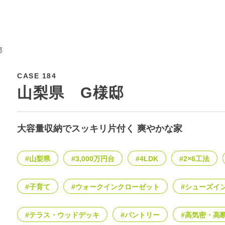
邸
CASE 184
山梨県 G様邸
大容量収納でスッキリ片付く 爽やかな家
#山梨県
#3,000万円台
#4LDK
#2×6工法
#子育て
#ウォークインクローゼット
#シューズイ
#テラス・ウッドデッキ
#パントリー
#高気密・高