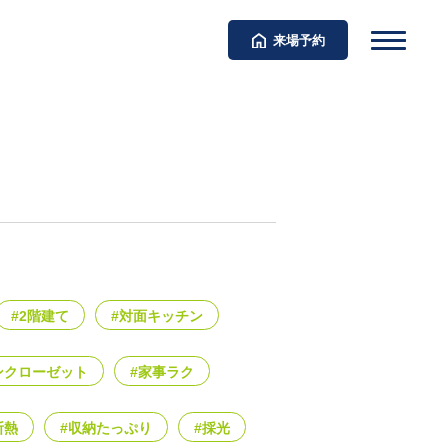
来場予約
#2階建て
#対面キッチン
ンクローゼット
#家事ラク
断熱
#収納たっぷり
#採光