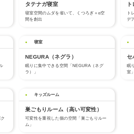
タテナガ寝室
ト
寝室空間のムダを省いて、くつろぎ＋α空
ト
間を創出
デ
寝室
NEGURA（ネグラ）
セ
ル
眠りに集中できる空間「NEGURA（ネグ
眠
ラ）」
室
キッズルーム
）
巣ごもりルーム（高い可変性）
パク
可変性を重視した個の空間「巣ごもりルー
ム」