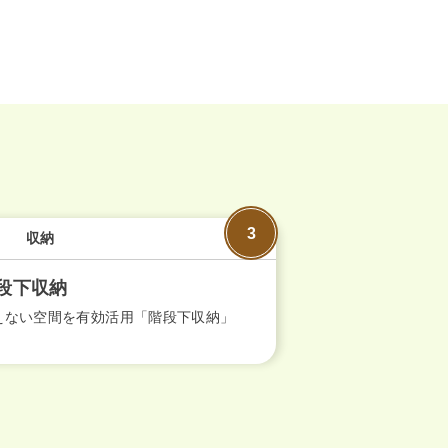
N
収納
段下収納
えない空間を有効活用「階段下収納」