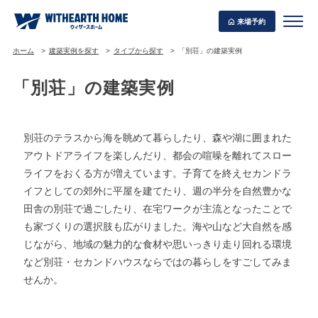
来場予約
ホーム
建築実例を探す
タイプから探す
「別荘」の建築実例
「別荘」の建築実例
WITHEARTH HOME の BEST PLAN
別荘のテラスから海を眺めて暮らしたり、森や湖に囲まれた
アウトドアライフを楽しんだり、都会の喧噪を離れてスロー
ライフをおくる方が増えています。子育てを終えセカンドラ
イフとしての郊外に平屋を建てたり、週の半分を自然豊かな
田舎の別荘で過ごしたり、在宅ワークが主流となったことで
も家づくりの選択肢も広がりました。海や山など大自然を感
じながら、地域の魅力的な食材や思いっきり走り回れる環境
など別荘・セカンドハウスならではの暮らしをすごしてみま
せんか。