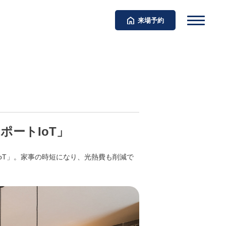
来場予約
ートIoT」
oT」。家事の時短になり、光熱費も削減で