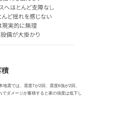
蓄積
本地震では、震度7が2回、震度6強が2回、
れでダメージが蓄積すると家の強度は低下し