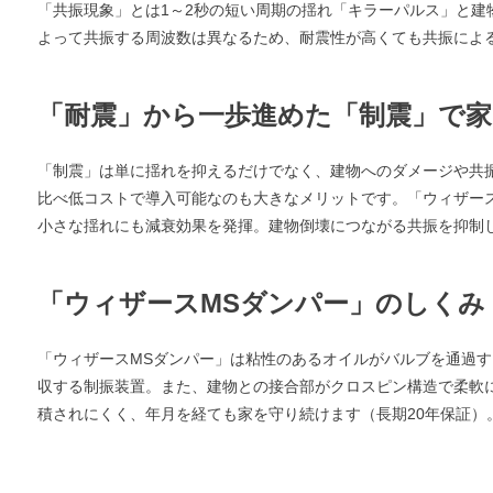
「共振現象」とは1～2秒の短い周期の揺れ「キラーパルス」と建
よって共振する周波数は異なるため、耐震性が高くても共振によ
「耐震」から一歩進めた「制震」で家
「制震」は単に揺れを抑えるだけでなく、建物へのダメージや共
比べ低コストで導入可能なのも大きなメリットです。「ウィザー
小さな揺れにも減衰効果を発揮。建物倒壊につながる共振を抑制
「ウィザースMSダンパー」のしくみ
「ウィザースMSダンパー」は粘性のあるオイルがバルブを通過
収する制振装置。また、建物との接合部がクロスピン構造で柔軟
積されにくく、年月を経ても家を守り続けます（長期20年保証）