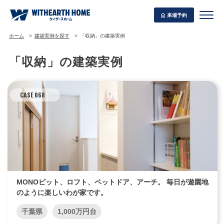
来場予約
ホーム
建築実例を探す
「収納」の建築実例
「収納」の建築実例
WITHEARTH HOME の BEST PLAN
CASE 068
MONOピット、ロフト、ペットドア、アーチ。 毎日が遊園地
のように楽しいわが家です。
千葉県
1,000万円台